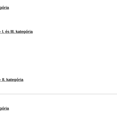
egória
I. és III. kategória
 II. kategória
egória