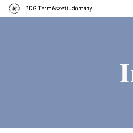
BDG Természettudomány
Sk
I