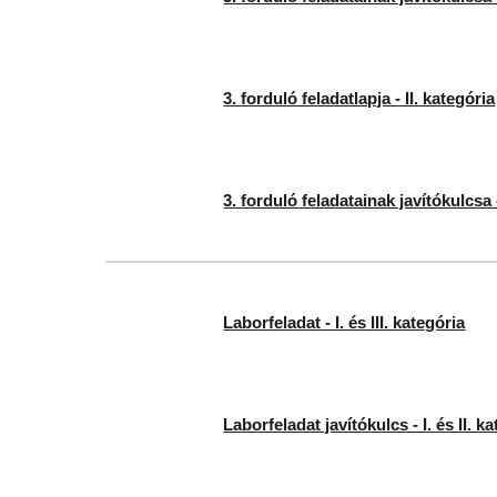
3. forduló feladatlapja - II. kategória
3. forduló feladatainak javítókulcsa -
Laborfeladat - I. és III. kategória
Laborfeladat javítókulcs - I. és II. k