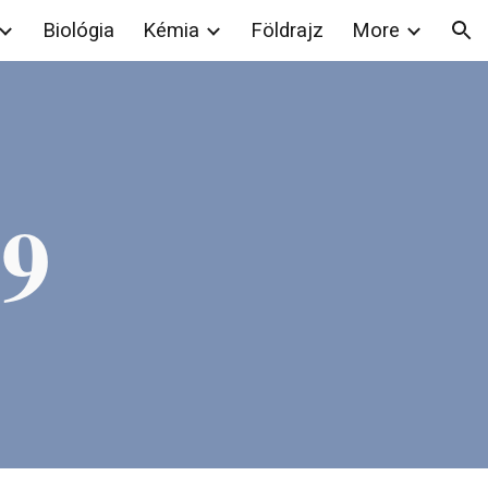
Biológia
Kémia
Földrajz
More
ion
19