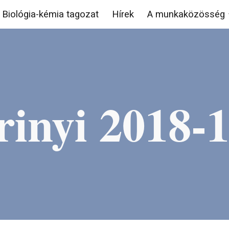
Biológia-kémia tagozat
Hírek
A munkaközösség
ip to main content
Skip to navigat
rinyi 2018-