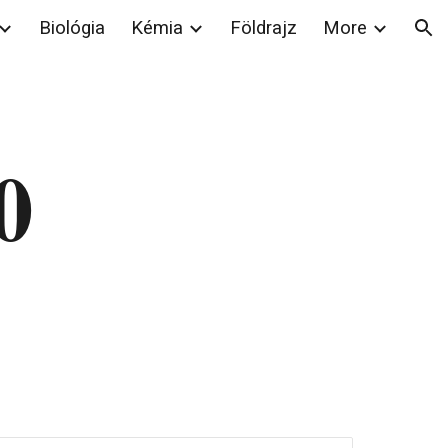
Biológia
Kémia
Földrajz
More
ion
0