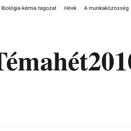
Biológia-kémia tagozat
Hírek
A munkaközösség
ip to main content
Skip to navigat
Témahét201