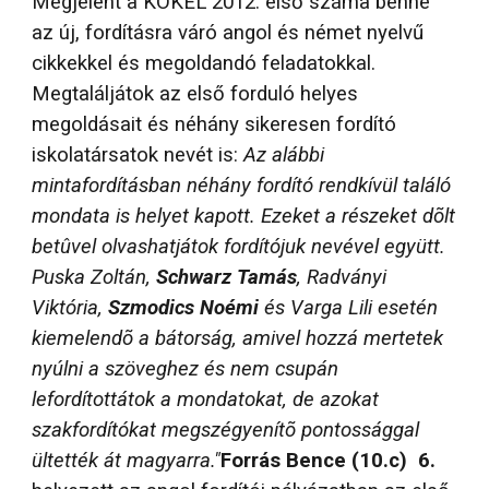
Megjelent a KÖKÉL 2012. első száma benne
az új, fordításra váró angol és német nyelvű
cikkekkel és megoldandó feladatokkal.
Megtaláljátok az első forduló helyes
megoldásait és néhány sikeresen fordító
iskolatársatok nevét is:
Az alábbi
mintafordításban néhány fordító rendkívül találó
mondata is helyet kapott. Ezeket a részeket dõlt
betûvel olvashatjátok fordítójuk nevével együtt.
Puska Zoltán,
Schwarz Tamás
, Radványi
Viktória,
Szmodics Noémi
és Varga Lili esetén
kiemelendõ a bátorság, amivel hozzá mertetek
nyúlni a szöveghez és nem csupán
lefordítottátok a mondatokat, de azokat
szakfordítókat megszégyenítõ pontossággal
ültették át magyarra."
Forrás
Bence (10.c) 6.