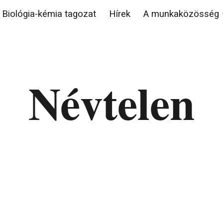
Biológia-kémia tagozat
Hírek
A munkaközösség
ip to main content
Skip to navigat
Névtelen