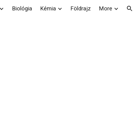
Biológia
Kémia
Földrajz
More
ion